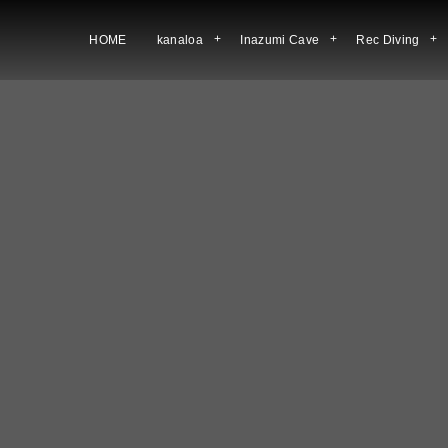
HOME
kanaloa
Inazumi Cave
Rec Diving