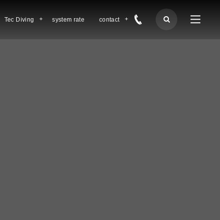
Tec Diving
system rate
contact