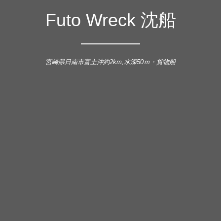
Futo Wreck 沈船
宮崎県日南市富土沖約2km,水深50ｍ・貨物船