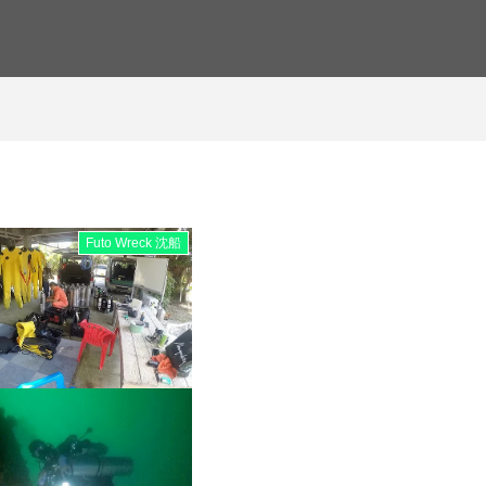
Futo Wreck 沈船