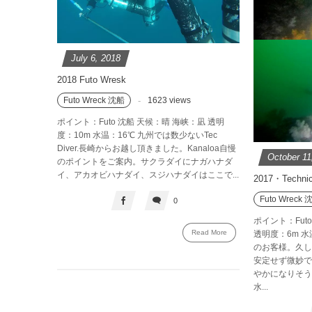
July
6
,
2018
2018 Futo Wresk
Futo Wreck 沈船
1623 views
ポイント：Futo 沈船 天候：晴 海峡：凪 透明
度：10m 水温：16℃ 九州では数少ないTec
Diver.長崎からお越し頂きました。Kanaloa自慢
October
11
のポイントをご案内。サクラダイにナガハナダ
イ、アカオビハナダイ、スジハナダイはここで...
2017・Technic
Futo Wreck 
0
ポイント：Futo
Read More
透明度：6m 水
のお客様。久し
安定せず微妙で
やかになりそう
水...