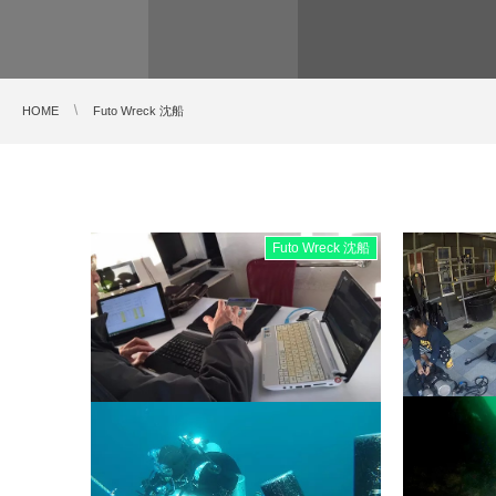
HOME
Futo Wreck 沈船
Futo Wreck 沈船