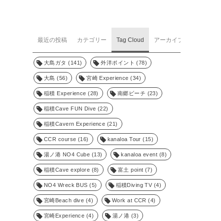
最近の投稿
カテゴリー
Tag Cloud
アーカイブ
大島ガタ
(141)
外洋ポイント
(78)
大島
(56)
宮崎 Experience
(34)
稲積 Experience
(28)
南郷ビーチ
(23)
稲積Cave FUN Dive
(22)
稲積Cavern Experience
(21)
CCR course
(16)
kanaloa Tour
(15)
湯ノ港 NO4 Cube
(13)
kanaloa event
(8)
稲積Cave explore
(8)
富土 point
(7)
NO4 Wreck BUS
(5)
稲積Diving TV
(4)
宮崎Beach dive
(4)
Work at CCR
(4)
宮崎Experience
(4)
湯ノ港
(3)