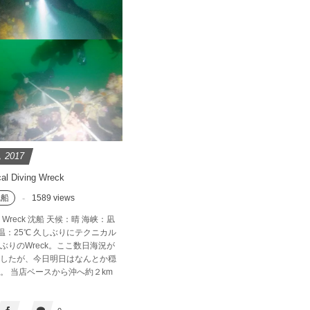
,
2017
al Diving Wreck
沈船
1589 views
 Wreck 沈船 天候：晴 海峡：凪
温：25℃ 久しぶりにテクニカル
ぶりのWreck。ここ数日海況が
したが、今日明日はなんとか穏
。 当店ベースから沖へ約２km