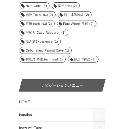
NO4 Cube
(3)
富土point
(2)
御池 Technical
(2)
目井津防波堤
(2)
宮崎 technical
(2)
Futo Wreck 沈船
(2)
平尾台 Cave Research
(1)
湯之港Experience
(1)
Cebu Island Pawod Cave
(1)
錦江湾 袴腰 technical
(1)
錦江湾袴腰
(1)
ナビゲーションメニュー
HOME
kanaloa
Inazumi Cave