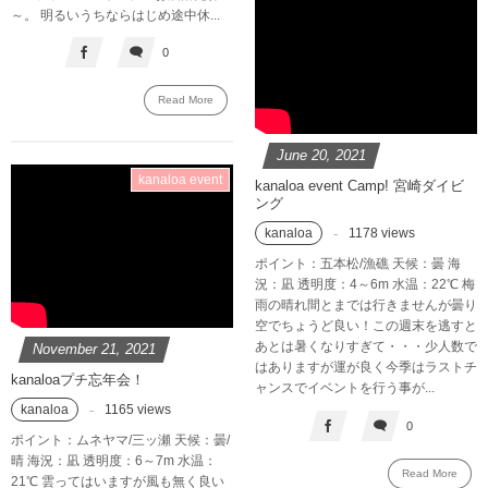
～。 明るいうちならはじめ途中休...
0
Read More
June
20
,
2021
kanaloa event
kanaloa event Camp! 宮崎ダイビ
ング
kanaloa
1178 views
ポイント：五本松/漁礁 天候：曇 海
況：凪 透明度：4～6m 水温：22℃ 梅
雨の晴れ間とまでは行きませんが曇り
空でちょうど良い！この週末を逃すと
あとは暑くなりすぎて・・・少人数で
November
21
,
2021
はありますが運が良く今季はラストチ
kanaloaプチ忘年会！
ャンスでイベントを行う事が...
kanaloa
1165 views
0
ポイント：ムネヤマ/三ッ瀬 天候：曇/
晴 海況：凪 透明度：6～7m 水温：
Read More
21℃ 雲ってはいますが風も無く良い