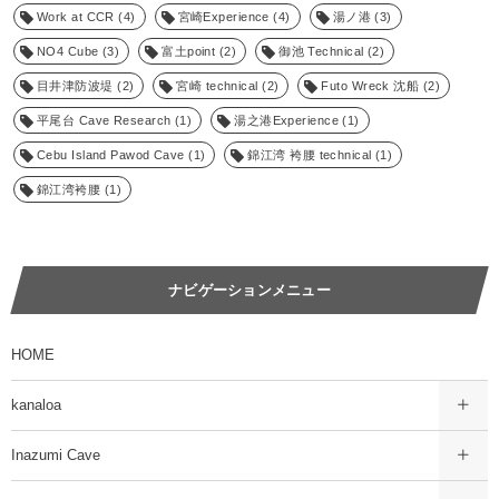
Work at CCR
(4)
宮崎Experience
(4)
湯ノ港
(3)
NO4 Cube
(3)
富土point
(2)
御池 Technical
(2)
目井津防波堤
(2)
宮崎 technical
(2)
Futo Wreck 沈船
(2)
平尾台 Cave Research
(1)
湯之港Experience
(1)
Cebu Island Pawod Cave
(1)
錦江湾 袴腰 technical
(1)
錦江湾袴腰
(1)
ナビゲーションメニュー
HOME
kanaloa
Inazumi Cave