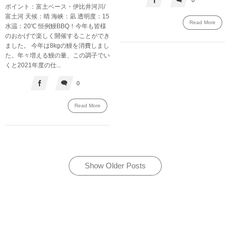
ポイント：富土ベース・伊比井河川/
富土河 天候：晴 海峡：凪 透明度：15
Read More
水温：20℃ 恒例鰻BBQ！今年も皆様
のおかげで楽しく開催することができ
ました。 今年は8kgの鰻を消費しまし
た。年々増える鰻の量、この調子でい
くと2021年度の仕...
0
Read More
Show Older Posts