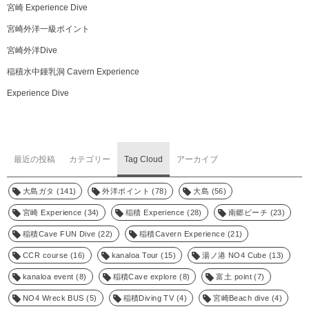
宮崎 Experience Dive
宮崎外洋一級ポイント
宮崎外洋Dive
稲積水中鍾乳洞 Cavern Experience
Experience Dive
最近の投稿
カテゴリー
Tag Cloud
アーカイブ
大島ガタ
(141)
外洋ポイント
(78)
大島
(56)
宮崎 Experience
(34)
稲積 Experience
(28)
南郷ビーチ
(23)
稲積Cave FUN Dive
(22)
稲積Cavern Experience
(21)
CCR course
(16)
kanaloa Tour
(15)
湯ノ港 NO4 Cube
(13)
kanaloa event
(8)
稲積Cave explore
(8)
富土 point
(7)
NO4 Wreck BUS
(5)
稲積Diving TV
(4)
宮崎Beach dive
(4)