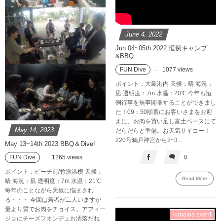
June
4
,
2022
Jun 04~05th 2022.恒例キャンプ
&BBQ
FUN Dive
1077 views
ポイント：大島港内 天候：晴 海況：
凪 透明度：7m 水温：20℃ 今年も恒
例行事を無事開催することができまし
た！09：50順番にお客いさまをお迎
えに、お肉を買い足し富土ベースにて
May
14
,
2023
だらだらと準備。お天気サイコー！
220号鵜戸神宮から2~3...
May 13~14th 2023 BBQ＆Dive!
0
FUN Dive
1265 views
ポイント：ビーチ前/竹漁港横 天候：
Read More
晴 海況：凪 透明度：7m 水温：21℃
毎年のことながら天候に悩まされ
る・・・ 今回は若者が二人いますが
量より質でお肉をチョイス。アフィー
kanaloa event
ジョにチーズフオンデュお洒落だね