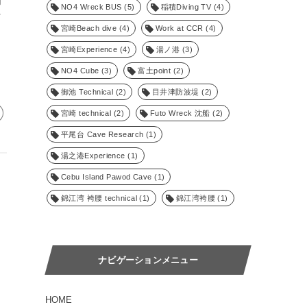
明
NO4 Wreck BUS
(5)
稲積Diving TV
(4)
ッ
宮崎Beach dive
(4)
Work at CCR
(4)
宮崎Experience
(4)
湯ノ港
(3)
NO4 Cube
(3)
富土point
(2)
御池 Technical
(2)
目井津防波堤
(2)
宮崎 technical
(2)
Futo Wreck 沈船
(2)
平尾台 Cave Research
(1)
湯之港Experience
(1)
Cebu Island Pawod Cave
(1)
錦江湾 袴腰 technical
(1)
錦江湾袴腰
(1)
ナビゲーションメニュー
HOME
。