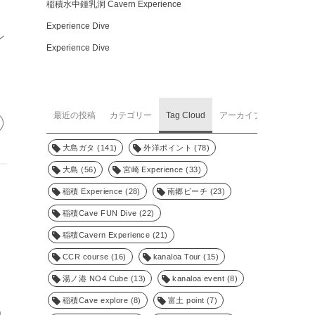
稲積水中鍾乳洞 Cavern Experience
Experience Dive
ン
Experience Dive
最近の投稿
カテゴリー
Tag Cloud
アーカイブ
大島ガタ
(141)
外洋ポイント
(78)
大島
(56)
宮崎 Experience
(33)
稲積 Experience
(28)
南郷ビーチ
(23)
稲積Cave FUN Dive
(22)
稲積Cavern Experience
(21)
CCR course
(16)
kanaloa Tour
(15)
湯ノ港 NO4 Cube
(13)
kanaloa event
(8)
稲積Cave explore
(8)
富土 point
(7)