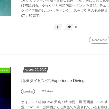
16℃ カヴァーン体験４名様ご案内！ 02：30に出発し夜
け前に到着。ゆっくりと洞窟内部へタンクを運び、チェ
クダイブ用の8Lはセッティング。 スーツやその他を揃え
07：30完了。...
0
Read More
August
20
,
2025
ience
稲積ダイビング,Experience Diving
325 views
kanaloa
ポイント：稲積Cave 天候：晴 海況：凪 透明度：15m 水
温：16℃ 今日は関西からご家族で来宮されているお客様