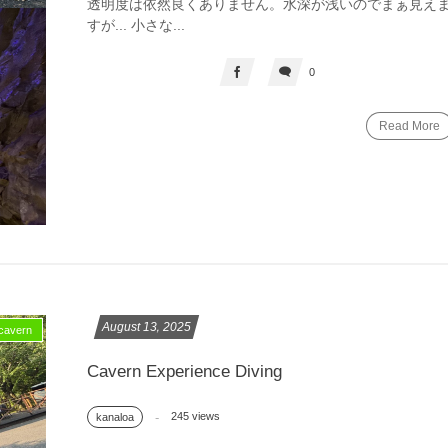
透明度は依然良くありません。水深が浅いのでまぁ見え
すが... 小さな...
0
Read More
August
13
,
2025
avern
Cavern Experience Diving
245 views
kanaloa