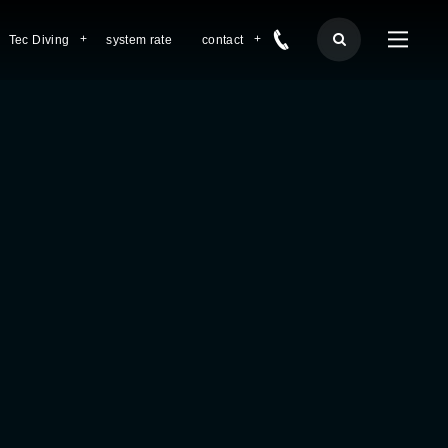
Tec Diving
system rate
contact