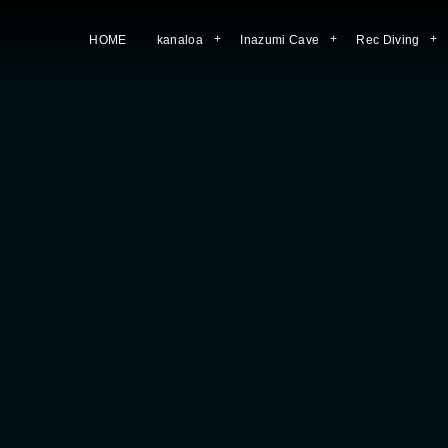
HOME
kanaloa
Inazumi Cave
Rec Diving