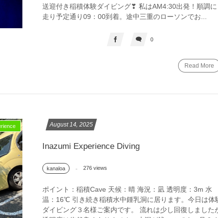
送迎付き稲積体験ダイビング❣ 私はAM4:30出発！順調に
走り予定通り09：00到着。途中三重のローソンでお...
0
Read More
August
14
,
2025
ience
Inazumi Experience Diving
276 views
kanaloa
ポイント：稲積Cave 天候：晴 海況：凪 透明度：3m 水
温：16℃ 引き続き稲積水中鍾乳洞に居ります。今日は体
ダイビング３名様ご案内です。 流れは少し回復しました