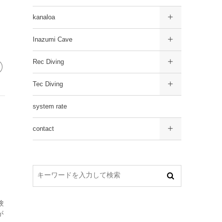
kanaloa
Inazumi Cave
Rec Diving
Tec Diving
system rate
contact
験
が