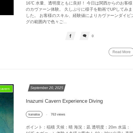
16℃ 水量、透明度ともに良好！ 今日は関西からのお客様
のカヴァーン体験。 久しぶりに様子を動画でUPしてみま
した。 お客様のスキル、経験値によりカヴァーンダイビ
グの範囲内で色々ご...
0
Read More
September
20
,
2025
avern
Inazumi Cavern Experience Diving
763 views
kanaloa
ポイント：稲積 天候：晴 海況：凪 透明度：20m 水温：