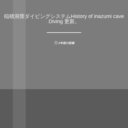
稲積洞窟ダイビングシステムHistory of inazumi cave
Diving 更新。
3年前の投稿