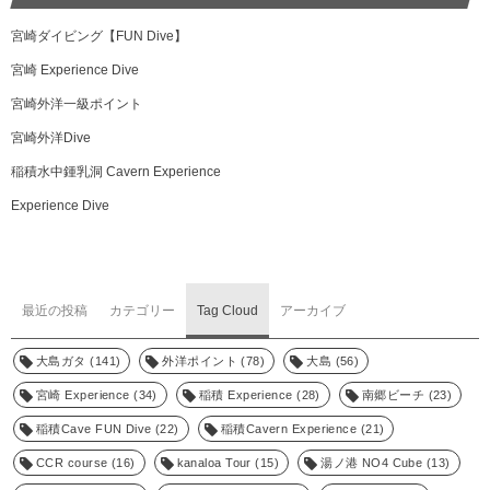
宮崎ダイビング【FUN Dive】
宮崎 Experience Dive
宮崎外洋一級ポイント
宮崎外洋Dive
稲積水中鍾乳洞 Cavern Experience
Experience Dive
最近の投稿
カテゴリー
Tag Cloud
アーカイブ
大島ガタ
(141)
外洋ポイント
(78)
大島
(56)
宮崎 Experience
(34)
稲積 Experience
(28)
南郷ビーチ
(23)
稲積Cave FUN Dive
(22)
稲積Cavern Experience
(21)
CCR course
(16)
kanaloa Tour
(15)
湯ノ港 NO4 Cube
(13)