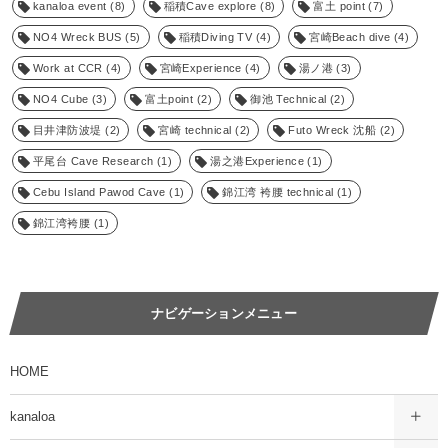
kanaloa event
(8)
稲積Cave explore
(8)
富土 point
(7)
NO4 Wreck BUS
(5)
稲積Diving TV
(4)
宮崎Beach dive
(4)
Work at CCR
(4)
宮崎Experience
(4)
湯ノ港
(3)
NO4 Cube
(3)
富土point
(2)
御池 Technical
(2)
目井津防波堤
(2)
宮崎 technical
(2)
Futo Wreck 沈船
(2)
平尾台 Cave Research
(1)
湯之港Experience
(1)
Cebu Island Pawod Cave
(1)
錦江湾 袴腰 technical
(1)
錦江湾袴腰
(1)
ナビゲーションメニュー
HOME
kanaloa