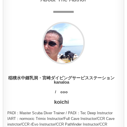
稲積水中鍾乳洞・宮崎ダイビングサービスステーション
kanaloa
coo
koichi
PADI：Master Scuba Diver Trainer / PADI：Tec Deep Instructor
IART：normoxic Trimix Instructor/Full Cave Instructor/CCR Cave
instrctor/CCR rEvo Instructor/CCR Pathfinder Instructor/CCR