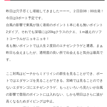
昨日は穴子尽くし堪能してきましたーーー。２日目08：00出発！
今日は3ボート予定です。
台風の影響で東風が強く港前のポイント１本に名も無いポイント
2ダイブ。それでも深場には20kgクラスのクエ、１m越えのソフ
トコーラルがニョキニョキ！
名も無いポイントでは人生２度目のエチゼンクラゲと遭遇。まぁ
昨日も会えましたが、透明度の良い所で出会えると気分は最高で
す。
ここ対馬はビーチからミドリイシの群生を見ることができ、ボー
トではエダサンゴを見ることができる。宮崎では見ることのでき
ないエダサンゴにエチゼンクラゲ、もっといろいろ見たいが台風
の影響で普段のポイントには入れない、しかも明日はさらに波が
高くなるためダイビングは中止。