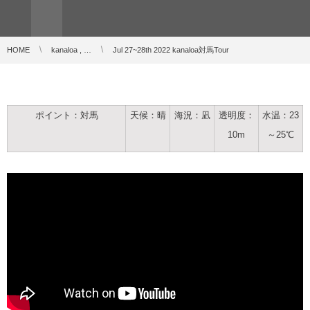
HOME
kanaloa , …
Jul 27~28th 2022 kanaloa対馬Tour
ポイント：対馬
天候：晴
海況：凪
透明度：
水温：23
10m
～25℃