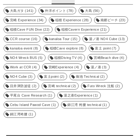
大島ガタ
(141)
外洋ポイント
(78)
大島
(56)
宮崎 Experience
(34)
稲積 Experience
(28)
南郷ビーチ
(23)
稲積Cave FUN Dive
(22)
稲積Cavern Experience
(21)
CCR course
(16)
kanaloa Tour
(15)
湯ノ港 NO4 Cube
(13)
kanaloa event
(8)
稲積Cave explore
(8)
富土 point
(7)
NO4 Wreck BUS
(5)
稲積Diving TV
(4)
宮崎Beach dive
(4)
Work at CCR
(4)
宮崎Experience
(4)
湯ノ港
(3)
NO4 Cube
(3)
富土point
(2)
御池 Technical
(2)
目井津防波堤
(2)
宮崎 technical
(2)
Futo Wreck 沈船
(2)
平尾台 Cave Research
(1)
湯之港Experience
(1)
Cebu Island Pawod Cave
(1)
錦江湾 袴腰 technical
(1)
錦江湾袴腰
(1)