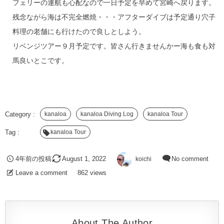
フェリーの運航も心配なので一日予定を早めて宮崎へ戻ります。
残念ながら海は不完全燃焼・・・アフターダイブは予定通り穴子
料理の老舗にも行けたので良しとしよう。
リベンジツアー９月予定です。皆さん行きませんかー海も食も対
馬良いとこです。
kanaloa
kanaloa Diving Log
kanaloa Tour
kanaloa Tour
4年前の投稿
August
1
,
2022
koichi
No comment
Leave a comment
862 views
About The Author