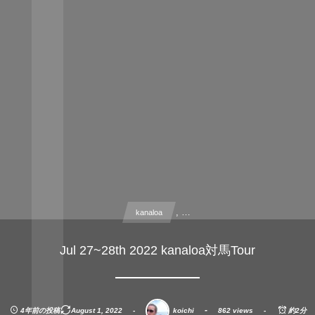
, …
kanaloa
Jul 27~28th 2022 kanaloa対馬Tour
4年前の投稿
August
1
,
2022
koichi
862 views
約2分